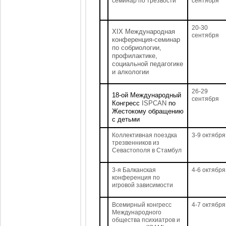
семинар по трезвости
сентября
20-30
XI
X Международная
сентября
конференция-семинар
по собриологии,
профилактике,
социальной педагогике
и алкологии
26-29
18-ой Международный
сентября
Конгресс
ISPCAN
по
Жестокому обращению
с детьми
Коллективная поездка
3-9 октября
трезвенников из
Севастополя в Стамбул
3-я Балканская
4-6 октября
конференция по
игровой зависимости
Всемирный конгресс
4-7 октября
Международного
общества психиатров и