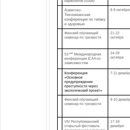
наркологов (ISAM)
Азиатско-
6-9 октября
Тихоокеанская
конференция по табаку
и здоровью
Финский обучающий
21-22
семинар по трезвости
октября
24-29
-ью
53
Международная
октября
конференция ICAA по
зависимостям
Конференция
7-11 декабр
«Основное
предупреждение
преступности через
экологический проект»
Финский обучающий
8-10 декаб
семинар по трезвости
VIV Республиканский
17-18
открытый фестиваль
декабря