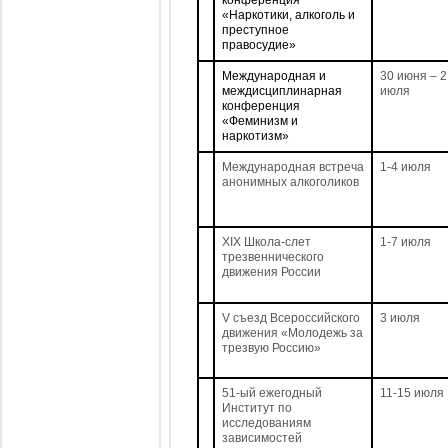
конференция
«Наркотики, алкоголь и
преступное
правосудие»
Международная и
30 июня – 2
междисциплинарная
июля
конференция
«Феминизм и
наркотизм»
Международная встреча
1-4 июля
анонимных алкоголиков
XIX Школа-слет
1-7 июля
трезвеннического
движения России
V съезд Всероссийского
3 июля
движения «Молодежь за
трезвую Россию»
51-ый ежегодный
11-15 июля
Институт по
исследованиям
зависимостей