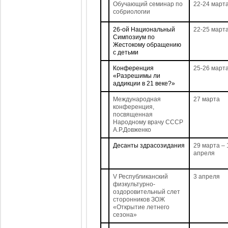
Обучающий семинар по
22-24 март
собриологии
26-ой Национальный
22-25 март
Симпозиум по
Жестокому обращению
с детьми
Конференция
25-26 март
«Разрешимы ли
аддикции в 21 веке?»
Международная
27 марта
конференция,
посвященная
Народному врачу СССР
А.Р.Довженко
Десанты здрасозидания
29 марта – 
апреля
V Республиканский
3 апреля
физкультурно-
оздоровительный слет
сторонников ЗОЖ
«Открытие летнего
сезона»