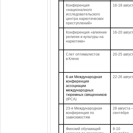
Конференция
16-18 авгус
«националного
исследовательского
центра наркотических
преступлений»
Конференция «влияние
16-20 авгус
религии и культуры на
наркотики»
Слет оптималистов
20-25 авгус
в Клене
6-ая Международная
22-26 авгус
конференция
ассоциации
международных
тюремных священников
(IPCA)
23-я Международная
28 августа –
конференция по
сентября
зависимостям
Финский обучающий
8-10