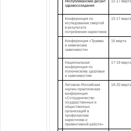
Республиканский десант
15-17 март
здравосозидания
Конференция по
15-17 март
исследованию смертей
в результате
потребления наркотиков
Конференция «Травмы
16 марта
и химические
зависимости»
Национальная
17-19 март
конференция по
психическому здоровью
и зависимостям
Литовско-Российская
18-20 март
научно-практическая
конференция
«Сотрудничество
государственных и
общественных
организаций в
профилактике
наркотизма и
превентивной работе»