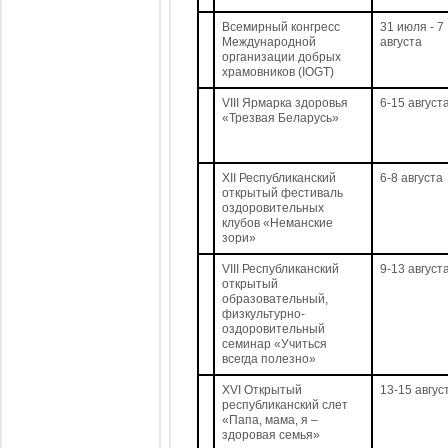
Всемирный конгресс
31 июля - 7
Международной
августа
организации добрых
храмовников (IOGT)
VIII Ярмарка здоровья
6-15 август
«Трезвая Беларусь»
XII Республиканский
6-8 августа
открытый фестиваль
оздоровительных
клубов «Неманские
зори»
VIII Республиканский
9-13 август
открытый
образовательный,
физкультурно-
оздоровительный
семинар «Учиться
всегда полезно»
XVI Открытый
13-15 авгус
республиканский слет
«Папа, мама, я –
здоровая семья»