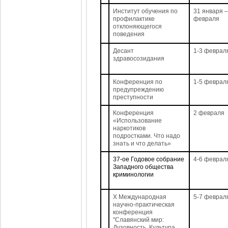
Институт обучения по
31 января –
профилактике
февраля
отклоняющегося
поведения
Десант
1-3 феврал
здравосозидания
Конференция по
1-5 феврал
предупреждению
преступности
Конференция
2 февраля
«Использование
наркотиков
подростками. Что надо
знать и что делать»
37-ое Годовое собрание
4-6 феврал
Западного общества
криминологии
X Международная
5-7 феврал
научно-практическая
конференция
"Славянский мир:
Дузовность, Культура,