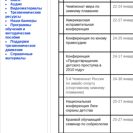
Книги
Аудио
Чемпионат мира по
22-24 янва
Видеоматериалы
зимнему плаванию
Трезвеннические
ресурсы
Американская
22-27 янва
Наши баннеры
исправительная
Программы
обучения и
конференция
методические
пособия
Конференция по юному
24-25 янва
Поддержи
правосудию
трезвенническое
движение
Справочные
Конференция
24-17 янва
материалы
«Предотвращение
детского проступка в
2010 году»
5-й Чемпионат России
24-30 янва
по аквайс-спорту
(спортивному зимнему
плаванию)
Национальная
25-27 янва
конференция Лиги
охраны детства
Краевой обучающий
25-27 янва
семинар по собриологии