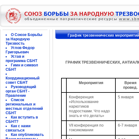
О Союзе Борьбы
График трезвеннических мероприятий 
за Народную
Трезвость
Углов Федор
Григорьевич
Устав и
программа СБНТ
ГРАФИК ТРЕЗВЕННИЧЕСКИХ, АНТИАЛ
Гимн и символ
СБНТ
Координационный
совет СБНТ
Мероприятия
Время
Руководящий
провед.
орган СБНТ -
Правление
Конференция
5 января
Список
«Использование
региональных и
наркотиков
местных отделений
подростками. Что надо
СБНТ
знать и что делать»
Как вступить в
СБНТ?
VII конференция по
6-7 января
Как с нами
токсикомании
связаться
Как опубликовать