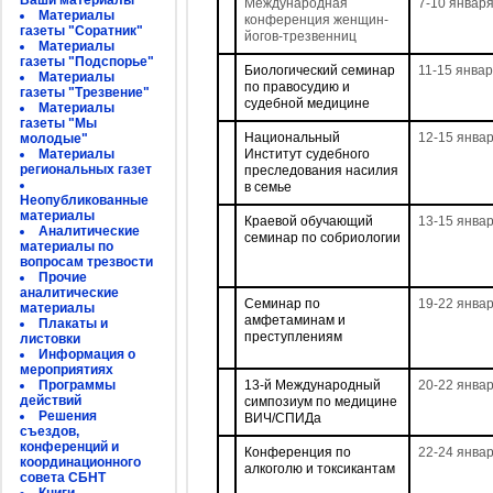
Ваши материалы
Международная
7-10 январ
Материалы
конференция женщин-
газеты "Соратник"
йогов-трезвенниц
Материалы
газеты "Подспорье"
Биологический семинар
11-15 янва
Материалы
по правосудию и
газеты "Трезвение"
судебной медицине
Материалы
газеты "Мы
Национальный
12-15 янва
молодые"
Материалы
Институт судебного
региональных газет
преследования насилия
в семье
Неопубликованные
материалы
Краевой обучающий
13-15 янва
Аналитические
семинар по собриологии
материалы по
вопросам трезвости
Прочие
аналитические
Семинар по
19-22 янва
материалы
амфетаминам и
Плакаты и
преступлениям
листовки
Информация о
мероприятиях
Программы
13-й Международный
20-22 янва
действий
симпозиум по медицине
Решения
ВИЧ/СПИДа
съездов,
конференций и
Конференция по
22-24 янва
координационного
алкоголю и токсикантам
совета СБНТ