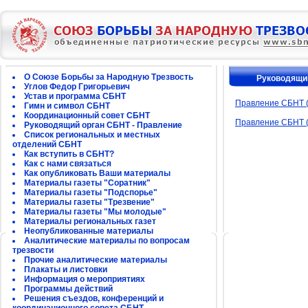
О Союзе Борьбы за Народную Трезвость
Руководящий
Углов Федор Григорьевич
Устав и программа СБНТ
Правление СБНТ (
Гимн и символ СБНТ
Координационный совет СБНТ
Правление СБНТ (
Руководящий орган СБНТ - Правление
Список региональных и местных
отделений СБНТ
Как вступить в СБНТ?
Как с нами связаться
Как опубликовать Ваши материалы
Материалы газеты "Соратник"
Материалы газеты "Подспорье"
Материалы газеты "Трезвение"
Материалы газеты "Мы молодые"
Материалы региональных газет
Неопубликованные материалы
Аналитические материалы по вопросам
трезвости
Прочие аналитические материалы
Плакаты и листовки
Информация о мероприятиях
Программы действий
Решения съездов, конференций и