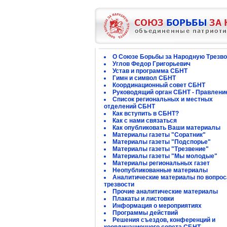
О Союзе Борьбы за Народную Трезво
Углов Федор Григорьевич
Устав и программа СБНТ
Гимн и символ СБНТ
Координационный совет СБНТ
Руководящий орган СБНТ - Правлени
Список региональных и местных
отделений СБНТ
Как вступить в СБНТ?
Как с нами связаться
Как опубликовать Ваши материалы
Материалы газеты "Соратник"
Материалы газеты "Подспорье"
Материалы газеты "Трезвение"
Материалы газеты "Мы молодые"
Материалы региональных газет
Неопубликованные материалы
Аналитические материалы по вопро
трезвости
Прочие аналитические материалы
Плакаты и листовки
Информация о мероприятиях
Программы действий
Решения съездов, конференций и