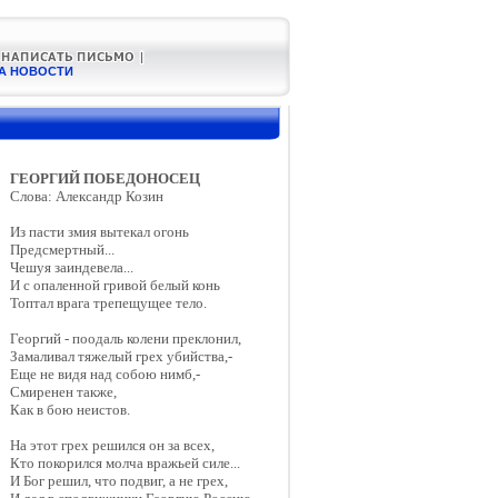
А НОВОСТИ
ГЕОРГИЙ ПОБЕДОНОСЕЦ
Слова: Александр Козин
Из пасти змия вытекал огонь
Предсмертный...
Чешуя заиндевела...
И с опаленной гривой белый конь
Топтал врага трепещущее тело.
Георгий - поодаль колени преклонил,
Замаливал тяжелый грех убийства,-
Еще не видя над собою нимб,-
Смиренен также,
Как в бою неистов.
На этот грех решился он за всех,
Кто покорился молча вражьей силе...
И Бог решил, что подвиг, а не грех,