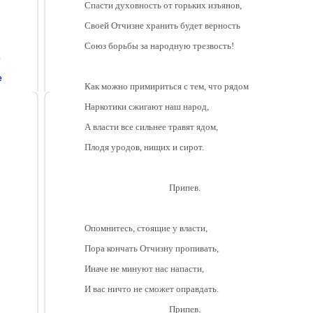
Спасти духовность от горьких изъянов,
Своей Отчизне хранить будет верность
Союз борьбы за народную трезвость!
е
е
Как можно примириться с тем, что рядом
Наркотики сжигают наш народ,
А власти все сильнее травят ядом,
Плодя уродов, нищих и сирот.
Припев.
Опомнитесь, стоящие у власти,
Пора кончать Отчизну пропивать,
Иначе не минуют нас напасти,
И вас ничто не сможет оправдать.
Припев.