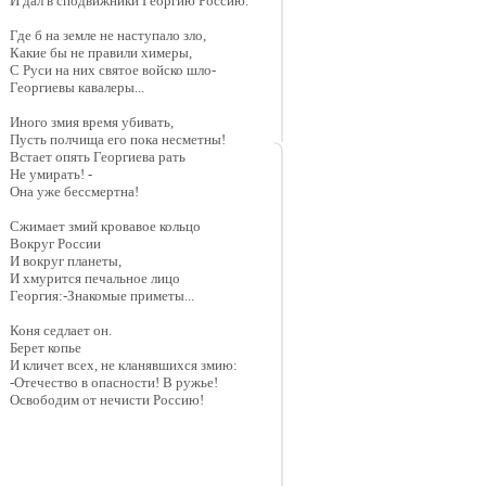
И дал в сподвижники Георгию Россию.
Где б на земле не наступало зло,
Какие бы не правили химеры,
С Руси на них святое войско шло-
Георгиевы кавалеры...
Иного змия время убивать,
Пусть полчища его пока несметны!
Встает опять Георгиева рать
Не умирать! -
Она уже бессмертна!
Сжимает змий кровавое кольцо
Вокруг России
И вокруг планеты,
И хмурится печальное лицо
Георгия:-Знакомые приметы...
Коня седлает он.
Берет копье
И кличет всех, не кланявшихся змию:
-Отечество в опасности! В ружье!
Освободим от нечисти Россию!