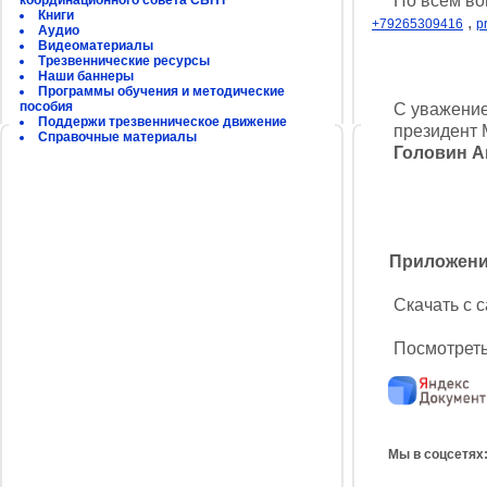
По всем вопр
координационного совета СБНТ
Книги
,
+79265309416
p
Аудио
Видеоматериалы
Трезвеннические ресурсы
Наши баннеры
Программы обучения и методические
пособия
С уважение
Поддержи трезвенническое движение
президент Ме
Справочные материалы
Головин А
Приложени
Скачать с с
Посмотреть 
Мы в соцсетях