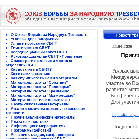
О Союзе Борьбы за Народную Трезвость
Новости тре
Углов Федор Григорьевич
Устав и программа СБНТ
22.04.2026
Гимн и символ СБНТ
Координационный совет СБНТ
Пригл
Руководящий орган СБНТ - Правление
Список региональных и местных
отделений СБНТ
Как вступить в СБНТ?
Уважаемые с
Как с нами связаться
Международна
Как опубликовать Ваши материалы
Материалы газеты "Соратник"
участие во В
Материалы газеты "Подспорье"
развитие мето
Материалы газеты "Трезвение"
Конференция 
Материалы газеты "Мы молодые"
Материалы региональных газет
Для участия 
Неопубликованные материалы
Аналитические материалы по вопросам
трезвости
https://forms.
Прочие аналитические материалы
Плакаты и листовки
Информация о мероприятиях
Подробности
Программы действий
Решения съездов, конференций и