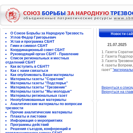
О Союзе Борьбы за Народную Трезвость
Новости сай
Углов Федор Григорьевич
Устав и программа СБНТ
21.07.2025
Гимн и символ СБНТ
Координационный совет СБНТ
1. Газета Соратн
Руководящий орган СБНТ - Правление
2. Газета Подспо
Список региональных и местных
3. Газета Трезве
отделений СБНТ
4. газеты Вопрек
Как вступить в СБНТ?
газет"
"материалы
Как с нами связаться
Как опубликовать Ваши материалы
Материалы газеты "Соратник"
Материалы газеты "Подспорье"
Материалы газеты "Трезвение"
Вернуться к списк
Материалы газеты "Мы молодые"
Вернуться на гла
Материалы региональных газет
Неопубликованные материалы
Аналитические материалы по вопросам
трезвости
Прочие аналитические материалы
Плакаты и листовки
Информация о мероприятиях
Программы действий
Решения съездов, конференций и