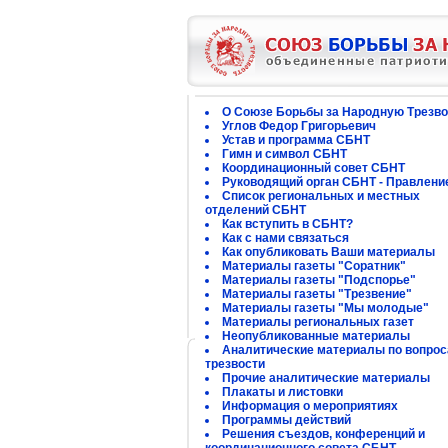
О Союзе Борьбы за Народную Трезво
Углов Федор Григорьевич
Устав и программа СБНТ
Гимн и символ СБНТ
Координационный совет СБНТ
Руководящий орган СБНТ - Правлени
Список региональных и местных
отделений СБНТ
Как вступить в СБНТ?
Как с нами связаться
Как опубликовать Ваши материалы
Материалы газеты "Соратник"
Материалы газеты "Подспорье"
Материалы газеты "Трезвение"
Материалы газеты "Мы молодые"
Материалы региональных газет
Неопубликованные материалы
Аналитические материалы по вопро
трезвости
Прочие аналитические материалы
Плакаты и листовки
Информация о мероприятиях
Программы действий
Решения съездов, конференций и