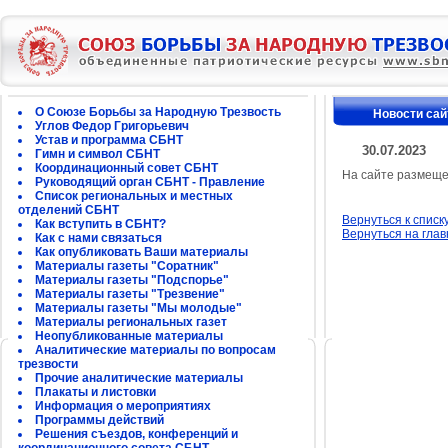
О Союзе Борьбы за Народную Трезвость
Новости сай
Углов Федор Григорьевич
Устав и программа СБНТ
30.07.2023
Гимн и символ СБНТ
Координационный совет СБНТ
На сайте размеще
Руководящий орган СБНТ - Правление
Список региональных и местных
отделений СБНТ
Вернуться к списк
Как вступить в СБНТ?
Вернуться на гла
Как с нами связаться
Как опубликовать Ваши материалы
Материалы газеты "Соратник"
Материалы газеты "Подспорье"
Материалы газеты "Трезвение"
Материалы газеты "Мы молодые"
Материалы региональных газет
Неопубликованные материалы
Аналитические материалы по вопросам
трезвости
Прочие аналитические материалы
Плакаты и листовки
Информация о мероприятиях
Программы действий
Решения съездов, конференций и