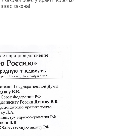
к законопроекту (файл "Коротко
этого закона!