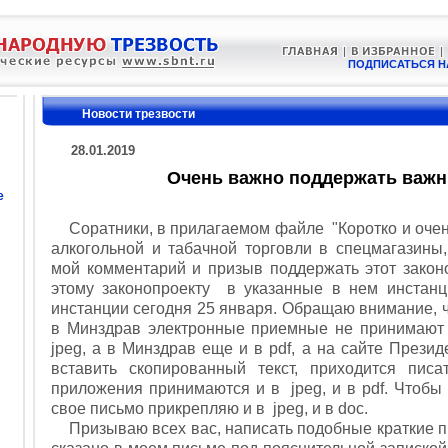
ПОДПИСАТЬСЯ Н
Новости трезвости
28.01.2019
Очень важно поддержать важн
е
Соратники, в прилагаемом файле "Коротко и очень
алкогольной и табачной торговли в спецмагазины,
мой комментарий и призыв поддержать этот законо
этому законопроекту в указанные в нем инстанц
инстанции сегодня 25 января. Обращаю внимание, чт
в Минздрав электронные приемные не принимают
jpeg, а в Минздрав еще и в pdf, а на сайте Прези
вставить скопированный текст, приходится писа
приложения принимаются и в jpeg, и в pdf. Чтобы
свое письмо прикрепляю и в jpeg, и в doc.
Призываю всех вас, написать подобные краткие пи