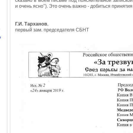
сказано в моем письме под пояснительной запиской 
и очень ясно"). Это очень важно - добиться принятия 
Г.И. Тарханов
,
е
первый зам. председателя СБНТ
е