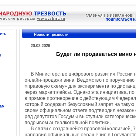
ПОДПИСАТЬСЯ Н
сть
Новости трезвости
20.02.2026
Будет ли продаваться вино 
е
В Министерстве цифрового развития России на
онлайн-продажи вина. Ведомство по поручению
«правовую схему» для эксперимента по дистанц
через маркетплейсы. Однако эта инициатива, по 
в прямое противоречие с действующим Федера
который содержит безусловный запрет на такую
сам
своем официальном ответе подтвердил незаконн
ряд депутатов Госдумы выступили категорическ
подрывом антиалкогольной политики.
В связи с создавшейся правовой коллизией, 7-
направил официальные обращения в Государст