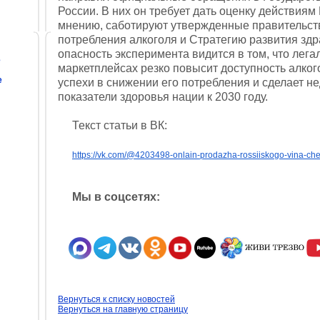
России. В них он требует дать оценку действиям
мнению, саботируют утвержденные правительс
потребления алкоголя и Стратегию развития зд
опасность эксперимента видится в том, что лег
е
маркетплейсах резко повысит доступность алког
е
успехи в снижении его потребления и сделает 
показатели здоровья нации к 2030 году.
Текст статьи в ВК:
https://vk.com/@4203498-onlain-prodazha-rossiiskogo-vina-che
Мы в соцсетях:
Вернуться к списку новостей
Вернуться на главную страницу