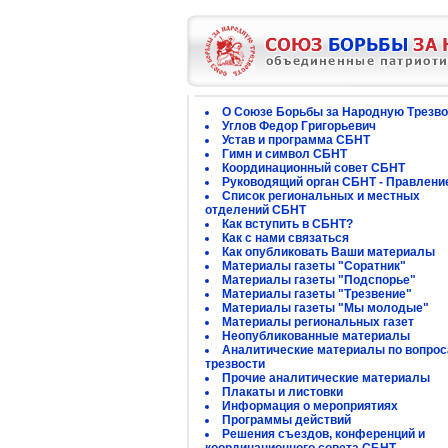
О Союзе Борьбы за Народную Трезво
Углов Федор Григорьевич
Устав и программа СБНТ
Гимн и символ СБНТ
Координационный совет СБНТ
Руководящий орган СБНТ - Правлени
Список региональных и местных
отделений СБНТ
Как вступить в СБНТ?
Как с нами связаться
Как опубликовать Ваши материалы
Материалы газеты "Соратник"
Материалы газеты "Подспорье"
Материалы газеты "Трезвение"
Материалы газеты "Мы молодые"
Материалы региональных газет
Неопубликованные материалы
Аналитические материалы по вопро
трезвости
Прочие аналитические материалы
Плакаты и листовки
Информация о мероприятиях
Программы действий
Решения съездов, конференций и