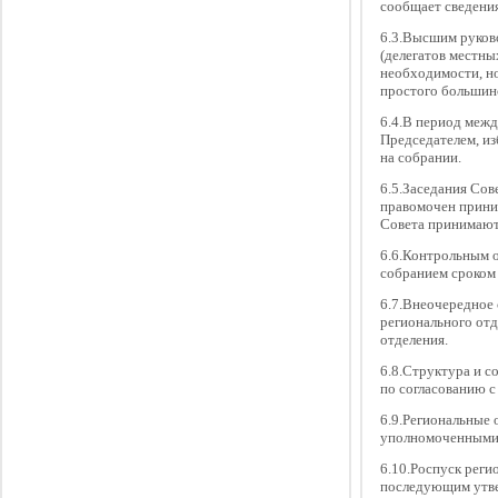
сообщает сведения
6.3.Высшим руково
(делегатов местны
необходимости, но
простого большинс
6.4.В период межд
Председателем, и
на собрании.
6.5.Заседания Сов
правомочен приним
Совета принимают
6.6.Контрольным 
собранием сроком
6.7.Внеочередное 
регионального отд
отделения.
6.8.Структура и с
по согласованию с
6.9.Региональные 
уполномоченными 
6.10.Роспуск реги
последующим утве