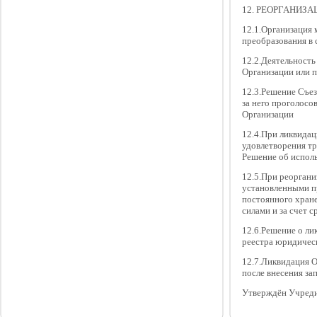
12. РЕОРГАНИЗ
12.1.Организация 
преобразования в 
12.2.Деятельност
Организации или п
12.3.Решение Съез
за него проголосо
Организации
12.4.При ликвидац
удовлетворения тр
Решение об исполь
12.5.При реоргани
установленными п
постоянного хране
силами и за счет 
12.6.Решение о ли
реестра юридичес
12.7.Ликвидация О
после внесения за
Утверждён Учреди