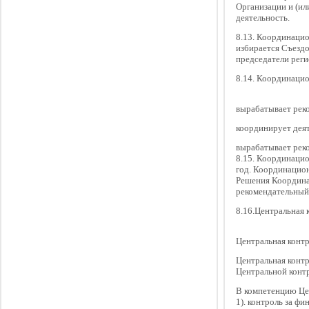
Организации и (и
деятельность.
8.13. Координацио
избирается Съездо
председатели рег
8.14. Координаци
вырабатывает рек
координирует дея
вырабатывает рек
8.15. Координацио
год. Координацион
Решения Координа
рекомендательный
8.16.Центральная 
Центральная контр
Центральная контр
Центральной конт
В компетенцию Це
1). контроль за ф