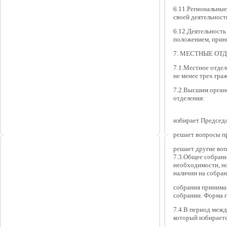
6.11.Региональны
своей деятельност
6.12.Деятельность
положением, прин
7. МЕСТНЫЕ ОТ
7.1.Местное отдел
не менее трех гра
7.2.Высшим органо
отделения:
избирает Председ
решает вопросы п
решает другие воп
7.3.Общее собрани
необходимости, но
наличии на собран
собрания принима
собрании. Форма 
7.4.В период межд
который избираетс