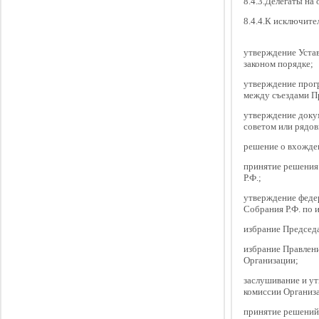
8.4.3.Делегаты на
8.4.4.К исключит
утверждение Устав
законом порядке;
утверждение прог
между съездами П
утверждение доку
советом или рядо
решение о вхожден
принятие решения
Р.Ф.;
утверждение федер
Собрания Р.Ф. по 
избрание Председа
избрание Правлен
Организации;
заслушивание и у
комиссии Организ
принятие решений