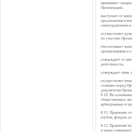
принимает специа
Организации;
выступает от имен
предложения и вно
самоуправления в 
осуществляет рук
по участию Органи
обеспечивает взаи
организациями и о
утверждает от им
деятельность;
утверждает гимн, 
осуществляет ины
стоящих перед Ор
документам Орган
8.10. На основани
общественных, ме
арбитражные и тре
8.11. Правление о
клубов, фондов, а
8.12. Правление в
а также совершает