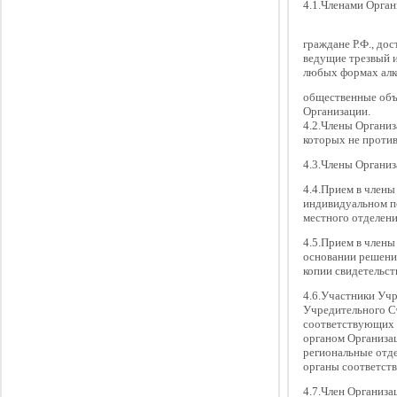
4.1.Членами Орган
граждане Р.Ф., до
ведущие трезвый 
любых формах алко
общественные объе
Организации.
4.2.Члены Организ
которых не против
4.3.Члены Организ
4.4.Прием в члены
индивидуальном п
местного отделен
4.5.Прием в член
основании решени
копии свидетельст
4.6.Участники Учр
Учредительного С
соответствующих 
органом Организа
региональные отд
органы соответст
4.7.Член Организа