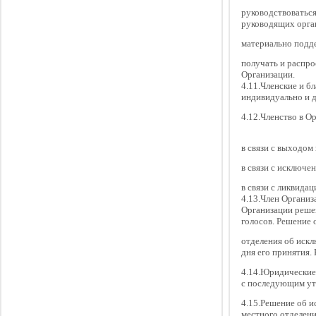
руководствоваться
руководящих орга
материально подд
получать и распр
Организации.
4.11.Членские и б
индивидуально и 
4.12.Членство в О
в связи с выходом
в связи с исключе
в связи с ликвида
4.13.Член Органи
Организации реше
голосов. Решение 
отделения об искл
дня его принятия.
4.14.Юридические
с последующим ут
4.15.Решение об и
местного отделени