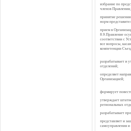
избрание по предс
членов Правления;
принятие решения
норм представител
прием в Организа
8.9.Правление осу
соответствии с У
все вопросы, каса
компетенции Съезд
разрабатывает и 
отделений;
определяет напра
Организацией;
формирует повестк
утверждает штатн
региональных отд
разрабатывает пр
представляет и за
самоуправления и