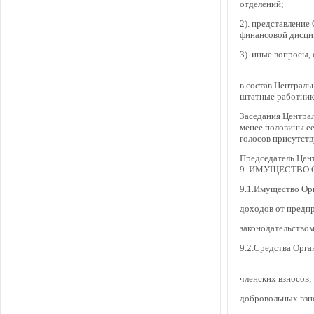
отделений;
2). представление
финансовой дисци
3). иные вопросы,
в состав Централь
штатные работник
Заседания Централ
менее половины е
голосов присутств
Председатель Цент
9. ИМУЩЕСТВО 
9.1.Имущество Орг
доходов от предпр
законодательством 
9.2.Средства Орга
членских взносов;
добровольных взн