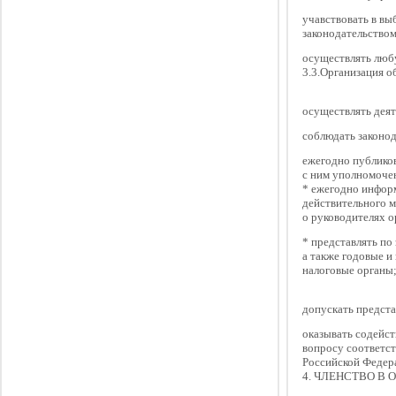
учавствовать в вы
законодательство
осуществлять люб
3.3.Организация о
осуществлять деят
соблюдать законод
ежегодно публиков
с ним уполномоче
* ежегодно инфор
действительного 
о руководителях о
* представлять по
а также годовые и
налоговые органы
допускать предст
оказывать содейст
вопросу соответст
Российской Федер
4. ЧЛЕНСТВО В 