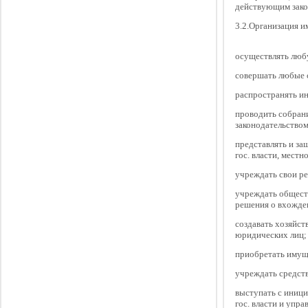
действующим зако
3.2.Организация и
осуществлять люб
совершать любые с
распространять и
проводить собрани
законодательством 
представлять и за
гос. власти, мест
учреждать свои ре
учреждать общест
решения о вхожден
создавать хозяйст
юридических лиц;
приобретать имущ
учреждать средств
выступать с иниц
гос. власти и упра