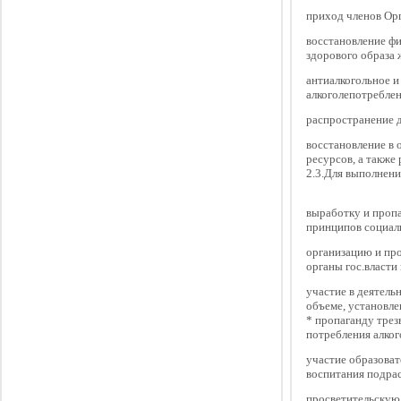
приход членов Орг
восстановление фи
здорового образа 
антиалкогольное и
алкоголепотребле
распространение д
восстановление в 
ресурсов, а также
2.3.Для выполнени
выработку и пропа
принципов социал
организацию и пр
органы гос.власти
участие в деятель
объеме, установле
* пропаганду трез
потребления алког
участие образоват
воспитания подра
просветительскую 