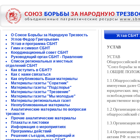
О Союзе Борьбы за Народную Трезвость
Устав СБНТ 
Углов Федор Григорьевич
Устав и программа СБНТ
УСТАВ
Гимн и символ СБНТ
Координационный совет СБНТ
УСТАВ
Руководящий орган СБНТ - Правление
Список региональных и местных
Общероссийской п
отделений СБНТ
"Союз борьбы за 
Как вступить в СБНТ?
1.ОБЩИЕ ПОЛОЖ
Как с нами связаться
Как опубликовать Ваши материалы
1.1.Общероссийск
Материалы газеты "Соратник"
именуемая далее 
Материалы газеты "Подспорье"
юридических лиц 
Материалы газеты "Трезвение"
освобождения обще
Материалы газеты "Мы молодые"
нравственное воз
Материалы региональных газет
Неопубликованные материалы
1.2.Организация о
Аналитические материалы по вопросам
трезвости
общероссийский с
Прочие аналитические материалы
Плакаты и листовки
1.3.Организация 
Информация о мероприятиях
Программы действий
1.4.Организация о
Решения съездов, конференций и
актами Р.Ф. и нас