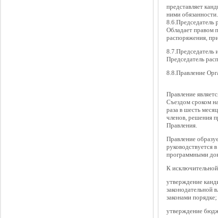
представляет канд
ними обязанности.
8.6.Председатель 
Обладает правом п
распоряжения, пр
8.7.Председатель 
Председатель расп
8.8.Правление Орг
Правление являет
Съездом сроком на
раза в шесть меся
членов, решения 
Правления.
Правление образуе
руководствуется в
программными док
К исключительной
утверждение канди
законодательной в
законами порядке;
утверждение бюдж