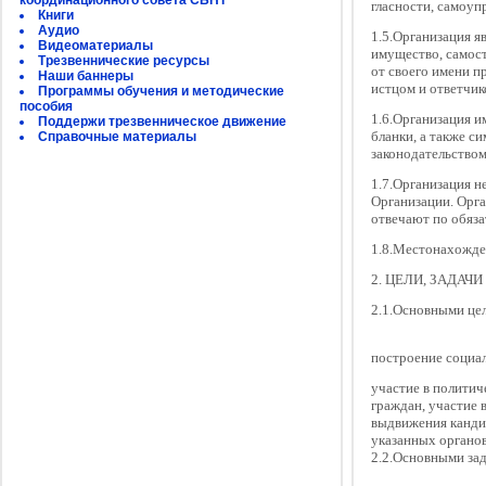
координационного совета СБНТ
гласности, самоуп
Книги
Аудио
1.5.Организация я
Видеоматериалы
имущество, самост
Трезвеннические ресурсы
от своего имени п
Наши баннеры
истцом и ответчик
Программы обучения и методические
пособия
1.6.Организация и
Поддержи трезвенническое движение
бланки, а также с
Справочные материалы
законодательством
1.7.Организация н
Организации. Орга
отвечают по обяза
1.8.Местонахожде
2. ЦЕЛИ, ЗАДА
2.1.Основными це
построение социал
участие в политич
граждан, участие 
выдвижения кандид
указанных органов
2.2.Основными за