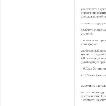
участвовать в дея
управления и конт
предложения об ус
получать поддержк
получать информац
стороне;
оказывать материа
иной форме;
свободно выйти из
местного отделени
4.8.Реализация пр
руководящих орга
4.9.Член Организа
4.10.Член Организ
выполнять настоя
вести пропаганду 
деятельности Орг
* состоять на уче