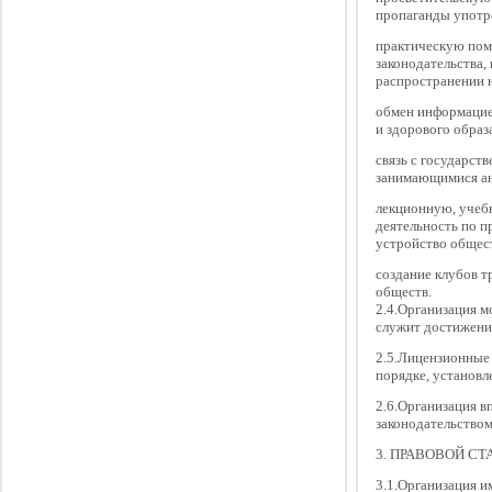
пропаганды употре
практическую пом
законодательства,
распространении н
обмен информацией
и здорового образ
связь с государс
занимающимися ан
лекционную, учеб
деятельность по п
устройство общест
создание клубов т
обществ.
2.4.Организация м
служит достижению
2.5.Лицензионные 
порядке, установ
2.6.Организация в
законодательством
3. ПРАВОВОЙ СТ
3.1.Организация и