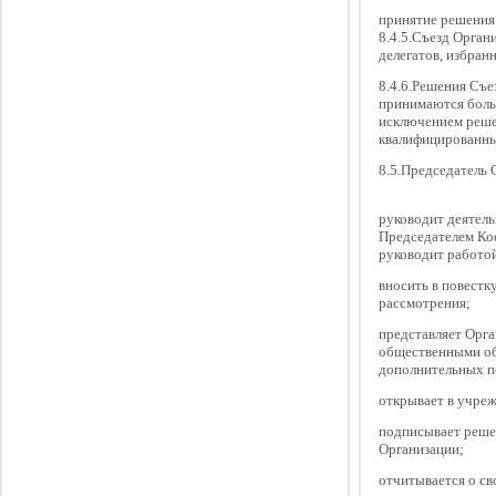
принятие решения 
8.4.5.Съезд Орган
делегатов, избран
8.4.6.Решения Съе
принимаются больш
исключением реше
квалифицированн
8.5.Председатель 
руководит деятель
Председателем Коо
руководит работой
вносить в повестк
рассмотрения;
представляет Орга
общественными об
дополнительных п
открывает в учреж
подписывает реше
Организации;
отчитывается о св