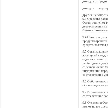
доходов от предп
доходов от мероп
других, не запрещ
9.3.Средства расх
Организацией от р
деятельности и не
благотворительные
9.4.Организация я
предусмотренной У
средств, включая 
9.5.Организация м
жилищный фонд, тр
оздоровительного 
необходимое для м
собственности Орг
информации, перед
соответствии с ус
9.6.Собственником
Организации не им
9.7.Региональные
соответствии с со
9.8.Отделения Орг
имеют право опер