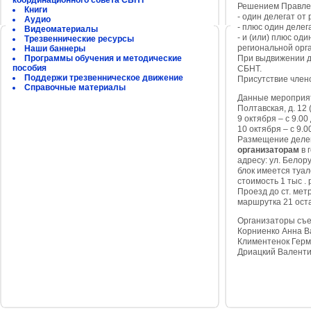
координационного совета СБНТ
Решением Правлен
Книги
- один делегат от
Аудио
- плюс один делег
Видеоматериалы
- и (или) плюс од
Трезвеннические ресурсы
региональной орг
Наши баннеры
Программы обучения и методические
При выдвижении д
пособия
СБНТ.
Поддержи трезвенническое движение
Присутствие члено
Справочные материалы
Данные мероприяти
Полтавская, д. 12
9 октября – с 9.00
10 октября – с 9.0
Размещение делег
организаторам
в 
адресу: ул. Белору
блок имеется туале
стоимость 1 тыс . 
Проезд до ст. мет
маршрутка 21 ост
Организаторы съе
Корниенко Анна В
Климентенок Герм
Дриацкий Валенти