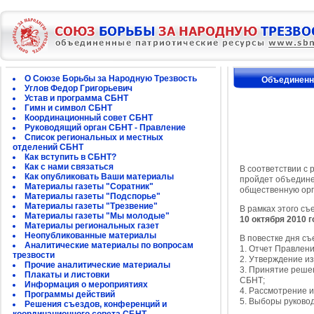
О Союзе Борьбы за Народную Трезвость
Объединенны
Углов Федор Григорьевич
Устав и программа СБНТ
Гимн и символ СБНТ
Координационный совет СБНТ
Руководящий орган СБНТ - Правление
Список региональных и местных
отделений СБНТ
Как вступить в СБНТ?
Как с нами связаться
В соответствии с 
Как опубликовать Ваши материалы
пройдет объедине
Материалы газеты "Соратник"
общественную орг
Материалы газеты "Подспорье"
Материалы газеты "Трезвение"
В рамках этого съ
Материалы газеты "Мы молодые"
10 октября 2010 
Материалы региональных газет
Неопубликованные материалы
В повестке дня съ
Аналитические материалы по вопросам
1. Отчет Правлен
трезвости
2. Утверждение и
Прочие аналитические материалы
3. Принятие реше
Плакаты и листовки
СБНТ;
Информация о мероприятиях
4. Рассмотрение 
Программы действий
5. Выборы руково
Решения съездов, конференций и